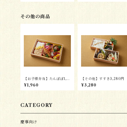
その他の商品
【お子様弁当】たんぽぽ1,9
【その他】すすき3,280円
60円
¥1,960
¥3,280
CATEGORY
慶事向け