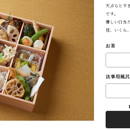
天ぷらとす
です。
優しい口当
毬、いくら
お茶
法事用風