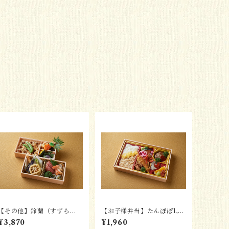
【その他】鈴蘭（すずら
【お子様弁当】たんぽぽ1,9
ん）3,870円
60円
¥3,870
¥1,960