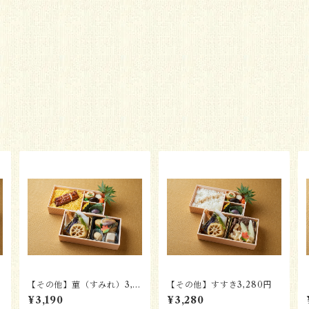
【その他】菫（すみれ）3,1
【その他】すすき3,280円
90円
¥3,190
¥3,280