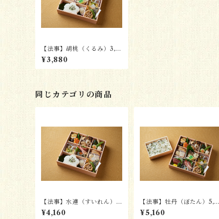
【法事】胡桃（くるみ）3,8
80円
¥3,880
同じカテゴリの商品
【法事】水連（すいれん）4,
【法事】牡丹（ぼたん）5,1
160円
60円
¥4,160
¥5,160