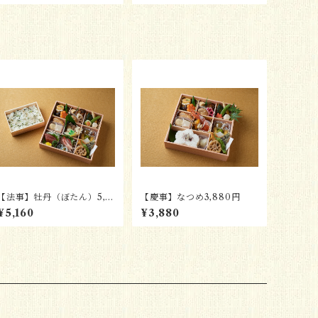
【法事】牡丹（ぼたん）5,1
【慶事】なつめ3,880円
60円
¥5,160
¥3,880