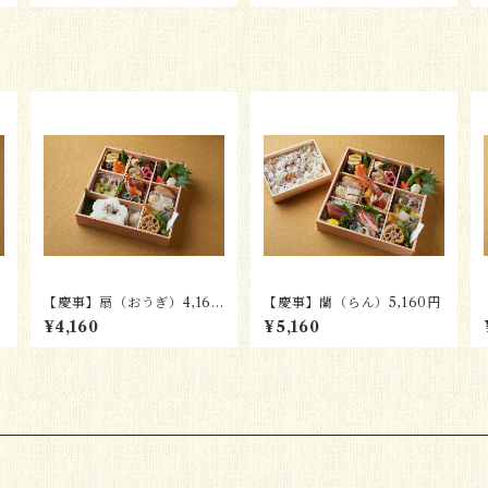
【慶事】扇（おうぎ）4,160
【慶事】蘭（らん）5,160円
円
¥4,160
¥5,160