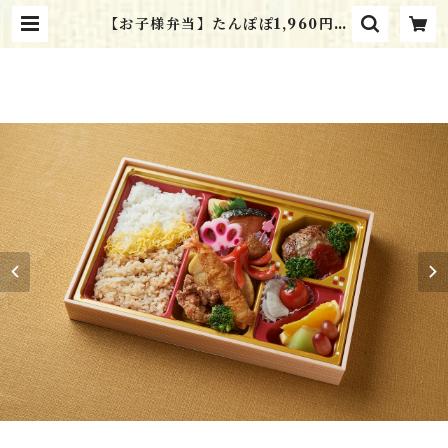
【お子様弁当】たんぽぽ1,960円 |
和食工房 おべんと亭