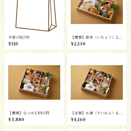
手提げ袋/1枚
【慶事】銀杏（いちょう）2,1
30円
¥110
¥2,130
【慶事】なつめ3,880円
【法事】水連（すいれん）4,1
60円
¥3,880
¥4,160