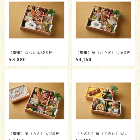
【慶事】なつめ3,880円
【慶事】扇（おうぎ）4,160円
¥3,880
¥4,160
【慶事】蘭（らん）5,160円
【その他】菫（すみれ）3,190
円