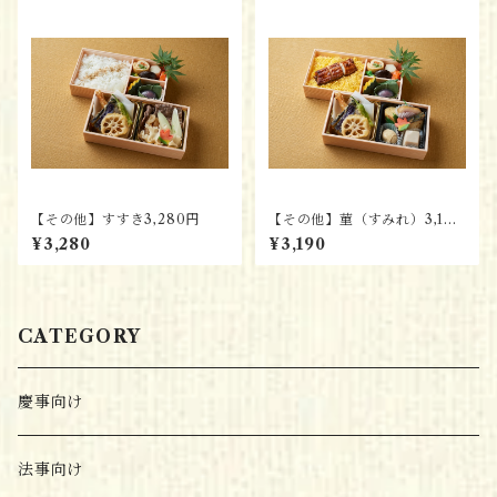
【その他】すすき3,280円
【その他】菫（すみれ）3,190
円
¥3,280
¥3,190
CATEGORY
慶事向け
法事向け