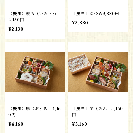
【慶事】銀杏（いちょう）
【慶事】なつめ3,880円
2,130円
¥3,880
¥2,130
【慶事】扇（おうぎ）4,16
【慶事】蘭（らん）5,160
0円
円
¥4,160
¥5,160