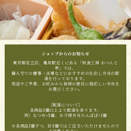
ショップからのお知らせ
東京都足立区、亀有駅近くにある「和食工房 おべんと
亭」では、
個人宅での慶事・法事などにおすすめの仕出し弁当の配
達を行っております。
用途やご予算、お好みから皆様の節目に相応しい弁当を
お選びください。
［配達について］
各商品5個以上より配達を承ります。
例）なつめ×5個、お子様弁当たんぽぽ×1個
※各商品1個ずつ、計5個ではご注文いただけませんので